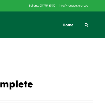
Bel ons: 03 775 83 30
|
info@hortabeveren.be
Home
omplete