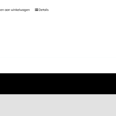
was:
is:
€ 1.599,00.
€ 1.449,00.
en aan winkelwagen
Details