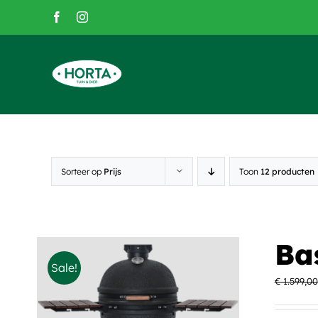
Skip
Facebook
Instagram
to
content
Sorteer op
Prijs
Toon
12 producten
Ba
Sale!
€
1.599,00