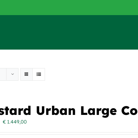
stard Urban Large C
Oorspronkelijke
Huidige
€
1.449,00
prijs
prijs