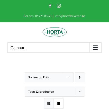
Skip
Facebook
Instagram
to
content
Bel ons: 03 775 83 30
|
info@hortabeveren.be
Ga naar...
Sorteer op
Prijs
Toon
12 producten