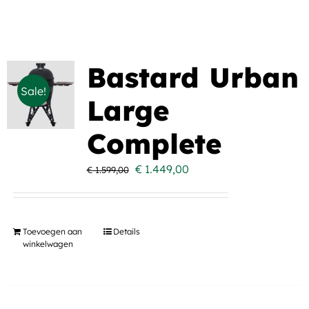
Bastard Urban
Sale!
Large
Complete
Oorspronkelijke
Huidige
€
1.449,00
€
1.599,00
prijs
prijs
was:
is:
€ 1.599,00.
€ 1.449,00.
Toevoegen aan
Details
winkelwagen