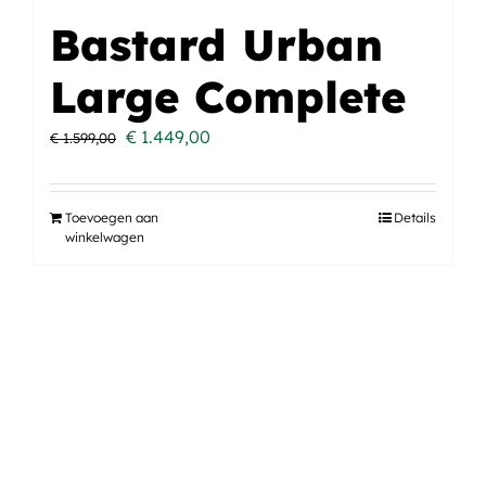
Bastard Urban
Large Complete
Oorspronkelijke
Huidige
€
1.449,00
€
1.599,00
prijs
prijs
was:
is:
Toevoegen aan
Details
€ 1.599,00.
€ 1.449,00.
winkelwagen