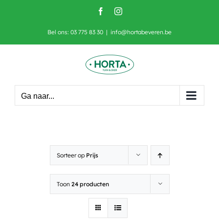
Skip
Facebook
Instagram
to
content
Bel ons: 03 775 83 30
|
info@hortabeveren.be
Ga naar...
Sorteer op
Prijs
Toon
24 producten